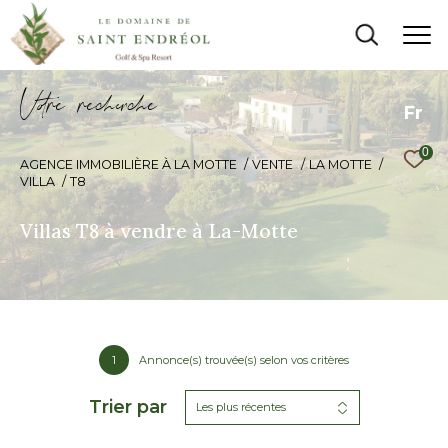
V
o
r
e
r
e
c
e
c
e
Fr
0
AGENCE IMMOBILIÈRE À LA MOTTE
VENTE
LA MOTTE
VILLA
T8
Villas T8 à vendre à La-Motte
1
Annonce(s) trouvée(s) selon vos critères
Trier par
Les plus récentes