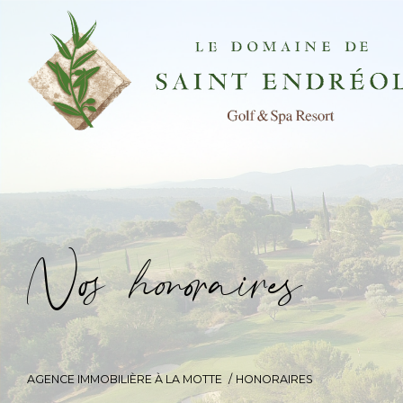
N
o
h
o
o
a
i
e
AGENCE IMMOBILIÈRE À LA MOTTE
HONORAIRES