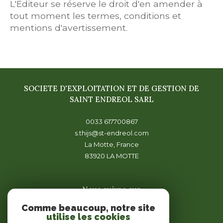
L'Editeur se réserve le droit d'en amender à
tout moment les termes, conditions et
mentions d'avertissement.
SOCIETE D'EXPLOITATION ET DE GESTION DE
SAINT ENDREOL SARL
0033 617700867
s.thijs@st-endreol.com
La Motte, France
83920
LA MOTTE
Nous suivre sur
Comme beaucoup, notre site
utilise les cookies