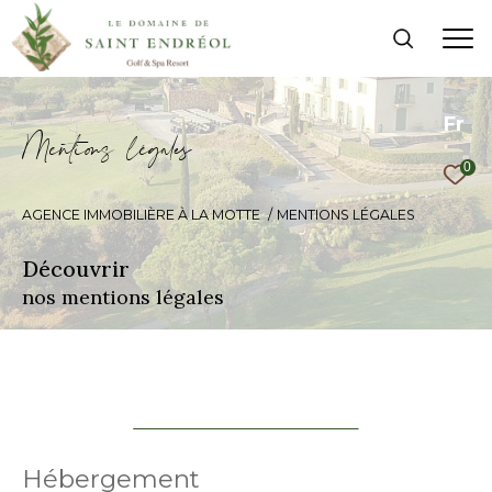
Fr
M
e
n
t
i
o
s
l
é
g
a
e
0
AGENCE IMMOBILIÈRE À LA MOTTE
MENTIONS LÉGALES
Découvrir
nos mentions légales
Hébergement