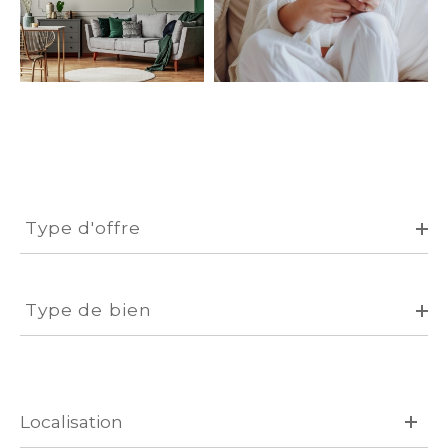
Type
d'offre
Type d'offre
Type
de
Type de bien
bien