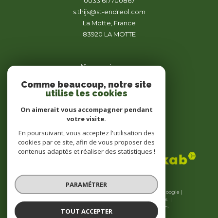
0033 617700867
s.thijs@st-endreol.com
La Motte, France
83920
LA MOTTE
Nous suivre sur
Comme beaucoup, notre site
utilise les cookies
On aimerait vous accompagner pendant
votre visite.
En poursuivant, vous acceptez l'utilisation des
Adhérents
cookies par ce site, afin de vous proposer des
contenus adaptés et réaliser des statistiques !
PARAMÉTRER
© 2026 | Tous droits réservés | Traduction powered by Google |
Nos honoraires
Plan du site
Mentions légales
Admin
Nos liens
Politique RGPD
Cookies
TOUT ACCEPTER