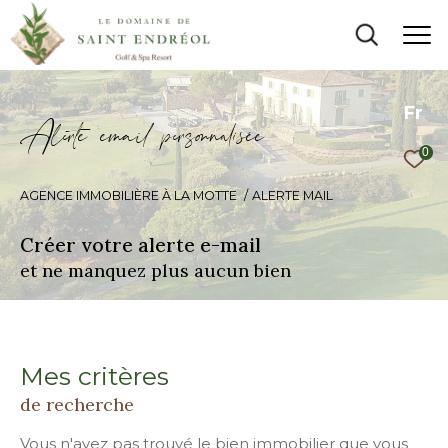
Fr
A
l
e
t
e
e
m
a
i
p
e
s
o
n
a
i
é
e
0
AGENCE IMMOBILIÈRE À LA MOTTE
ALERTE MAIL
Créer votre alerte e-mail
et ne manquez plus aucun bien
Mes critères
de recherche
Vous n'avez pas trouvé le bien immobilier que vous