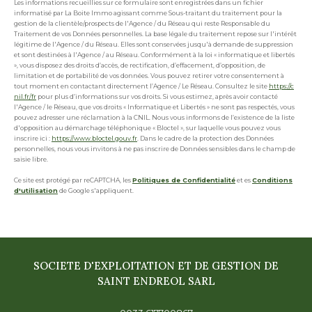
Les informations recueillies sur ce formulaire sont enregistrées dans un fichier
informatisé par La Boite Immo agissant comme Sous-traitant du traitement pour la
gestion de la clientèle/prospects de l'Agence / du Réseau qui reste Responsable du
Traitement de vos Données personnelles. La base légale du traitement repose sur l'intérêt
légitime de l'Agence / du Réseau. Elles sont conservées jusqu'à demande de suppression
et sont destinées à l'Agence / au Réseau. Conformément à la loi « informatique et libertés
», vous disposez des droits d’accès, de rectification, d’effacement, d’opposition, de
limitation et de portabilité de vos données. Vous pouvez retirer votre consentement à
tout moment en contactant directement l’Agence / Le Réseau. Consultez le site
https://c
nil.fr/fr
pour plus d’informations sur vos droits. Si vous estimez, après avoir contacté
l'Agence / le Réseau, que vos droits « Informatique et Libertés » ne sont pas respectés, vous
pouvez adresser une réclamation à la CNIL. Nous vous informons de l’existence de la liste
d'opposition au démarchage téléphonique « Bloctel », sur laquelle vous pouvez vous
inscrire ici :
https://www.bloctel.gouv.fr
. Dans le cadre de la protection des Données
personnelles, nous vous invitons à ne pas inscrire de Données sensibles dans le champ de
saisie libre.
Ce site est protégé par reCAPTCHA, les
Politiques de Confidentialité
et es
Conditions
d'utilisation
de Google s'appliquent.
SOCIETE D'EXPLOITATION ET DE GESTION DE
SAINT ENDREOL SARL